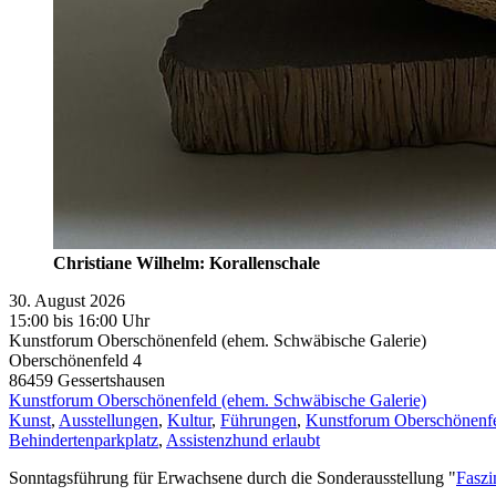
Christiane Wilhelm: Korallenschale
30. August 2026
15:00 bis 16:00 Uhr
Kunstforum Oberschönenfeld (ehem. Schwäbische Galerie)
Oberschönenfeld 4
86459
Gessertshausen
Kunstforum Oberschönenfeld (ehem. Schwäbische Galerie)
Kunst
,
Ausstellungen
,
Kultur
,
Führungen
,
Kunstforum Oberschönenfe
Behindertenparkplatz
,
Assistenzhund erlaubt
Sonntagsführung für Erwachsene durch die Sonderausstellung "
Faszi