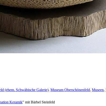
ld (ehem. Schwäbische Galerie)
,
Museum Oberschönenfeld
,
Museen
,
nation Keramik
" mit Bärbel Steinfeld