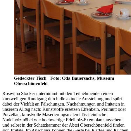
Gedeckter Tisch - Foto: Oda Bauersachs, Museum
Oberschönenfeld
Roswitha Stocker unternimmt mit den Teilnehmenden einen
kurzweiligen Rundgang durch die aktuelle Ausstellung und spürt
dabei der Vielfalt an Fälschungen, Nachahmungen und Imitaten in
unserem Alltag nach: Kunststoffe ersetzen Elfenbein, Perlmutt oder
Porzellan; kunstvolle Maserierungsmalerei lässt einfache
Nadelholzmöbel wie hochwertige Edelholz-Exemplare aussehen;
und selbst in der Schatzkammer der Abtei Oberschönenfeld finden
sich Imitate. Im Anschluss können die Gäste bei Kaffee und Kuchen