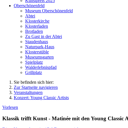
Kunstpreis 2025
Oberschönenfeld
Museum Oberschönenfeld
Abtei
Klosterkirche
Klosterladen
Brotladen
Zu Gast in der Abtei
Staudenhaus
Naturpark-Haus
Klosterstüble
Museumsgarten
Spielplatz
Walderlebnispfad
Grillplatz
Sie befinden sich hier:
Zur Startseite navigieren
Veranstaltungen
Konzert: Young Classic Artists
Vorlesen
Klassik trifft Kunst - Matinée mit den Young Classic A