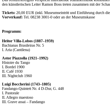
den künstlerischen Leiter Ramon Boss treten zusammen mit der Schaus
Tickets:
20,00 EUR (inkl. Museumseintritt und Einführung durch die 
Vorverkauf:
Tel. 08238 3001-0 oder an der Museumskasse
Programm:
Heitor Villa-Lobos (1887–1959)
Bachianas Brasileiras Nr. 5
I. Aria (Cantilena)
Astor Piazzolla (1921–1992)
Histoire du Tango
I. Bordel 1900
II. Café 1930
III. Nightclub 1960
Luigi Boccherini (1743–1805)
Fandango-Quintett Nr. 4 D-Dur, G. 448
I. Pastorale
II. Allegro maestoso
III. Grave assai – Fandango