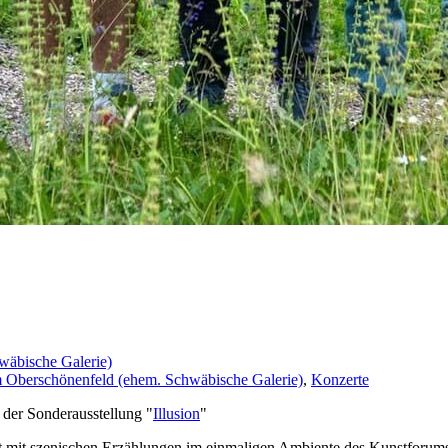
wäbische Galerie)
 Oberschönenfeld (ehem. Schwäbische Galerie)
,
Konzerte
der Sonderausstellung "
Illusion
"
 mit szenischen Erzählungen im einmaligen Ambiente des Kunstforums