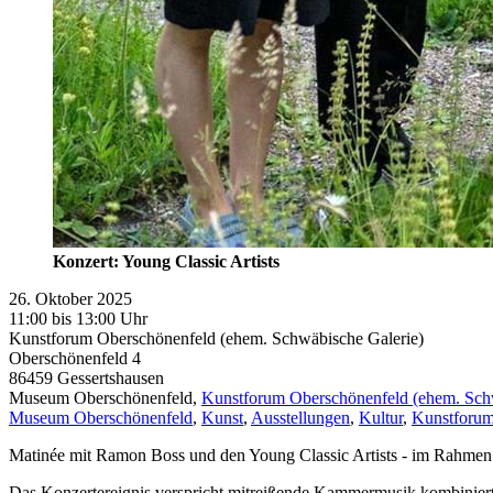
Konzert: Young Classic Artists
26. Oktober 2025
11:00 bis 13:00 Uhr
Kunstforum Oberschönenfeld (ehem. Schwäbische Galerie)
Oberschönenfeld 4
86459
Gessertshausen
Museum Oberschönenfeld,
Kunstforum Oberschönenfeld (ehem. Sch
Museum Oberschönenfeld
,
Kunst
,
Ausstellungen
,
Kultur
,
Kunstforum
Matinée mit Ramon Boss und den Young Classic Artists - im Rahmen 
Das Konzertereignis verspricht mitreißende Kammermusik kombiniert