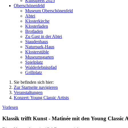
Kunstpreis 2025
Oberschönenfeld
Museum Oberschönenfeld
Abtei
Klosterkirche
Klosterladen
Brotladen
Zu Gast in der Abtei
Staudenhaus
Naturpark-Haus
Klosterstüble
Museumsgarten
Spielplatz
Walderlebnispfad
Grillplatz
Sie befinden sich hier:
Zur Startseite navigieren
Veranstaltungen
Konzert: Young Classic Artists
Vorlesen
Klassik trifft Kunst - Matinée mit den Young Classic A