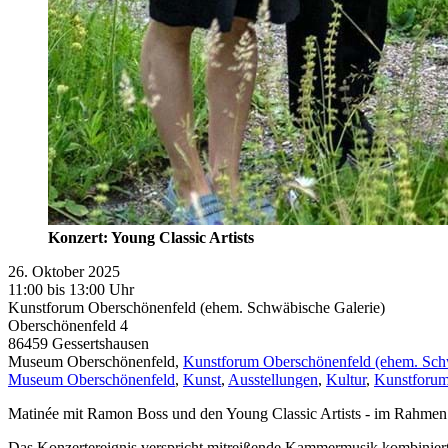
Konzert: Young Classic Artists
26. Oktober 2025
11:00 bis 13:00 Uhr
Kunstforum Oberschönenfeld (ehem. Schwäbische Galerie)
Oberschönenfeld 4
86459
Gessertshausen
Museum Oberschönenfeld,
Kunstforum Oberschönenfeld (ehem. Sch
Museum Oberschönenfeld
,
Kunst
,
Ausstellungen
,
Kultur
,
Kunstforum
Matinée mit Ramon Boss und den Young Classic Artists - im Rahmen 
Das Konzertereignis verspricht mitreißende Kammermusik kombiniert