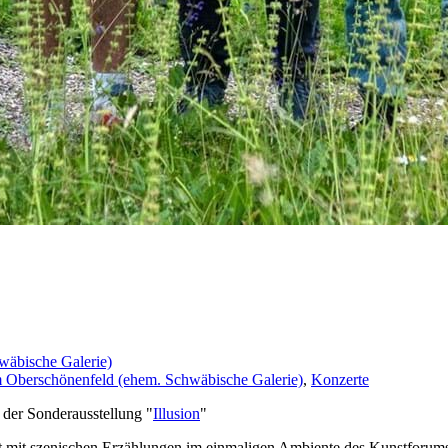
wäbische Galerie)
 Oberschönenfeld (ehem. Schwäbische Galerie)
,
Konzerte
der Sonderausstellung "
Illusion
"
 mit szenischen Erzählungen im einmaligen Ambiente des Kunstforums