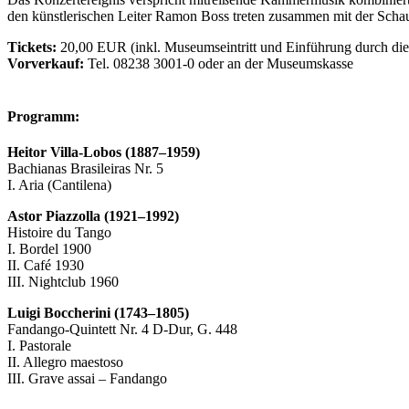
den künstlerischen Leiter Ramon Boss treten zusammen mit der Schaus
Tickets:
20,00 EUR (inkl. Museumseintritt und Einführung durch die 
Vorverkauf:
Tel. 08238 3001-0 oder an der Museumskasse
Programm:
Heitor Villa-Lobos (1887–1959)
Bachianas Brasileiras Nr. 5
I. Aria (Cantilena)
Astor Piazzolla (1921–1992)
Histoire du Tango
I. Bordel 1900
II. Café 1930
III. Nightclub 1960
Luigi Boccherini (1743–1805)
Fandango-Quintett Nr. 4 D-Dur, G. 448
I. Pastorale
II. Allegro maestoso
III. Grave assai – Fandango